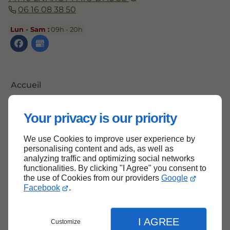
06 16 08 38 50
Lun - Sam :
09h - 20h
Accueil
Contactez-nous
Your privacy is our priority
Mentions légales
Plan du site
We use Cookies to improve user experience by
personalising content and ads, as well as
analyzing traffic and optimizing social networks
functionalities. By clicking "I Agree" you consent to
the use of Cookies from our providers
Google
Haut de page
Facebook
.
I AGREE
Customize