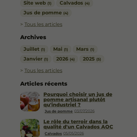
Site web
Calvados
(1)
(4)
Jus de pomme
(4)
Tous les articles
Archives
Juillet
Mai
Mars
(1)
(1)
(1)
Janvier
2026
2025
(1)
(4)
(5)
Tous les articles
Articles récents
Pourquoi choisir un jus de
pomme artisanal plutôt
qu'industriel ?
03/07/2026
Jus de pomme
Le rôle du terroir dans la
qualité d'un Calvados AOC
05/05/2026
Calvados